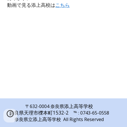
動画で見る添上高校は
こちら
添上高等学校
〒632-0004
奈良県
奈良県天理市櫟本町1532-2
℡ : 0743
-
65
-
0558
添上高等
奈良県立
学校 All Rights Reserved