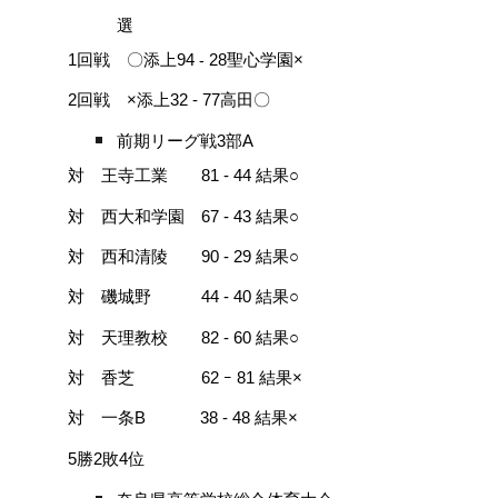
選
1回戦 〇添上94
-
28聖心学園×
2回戦 ×添上32 - 77高田〇
前期リーグ戦3部A
対 王寺工業 81 - 44 結果○
対 西大和学園 67 - 43 結果○
結果
対 西和清陵 90 - 29
○
結果
対 磯城野 44 - 40
○
結果
対 天理教校 82 - 60
○
結果
対 香芝 62 ｰ 81
×
結果
対 一条B 38 - 48
×
5勝2敗4位