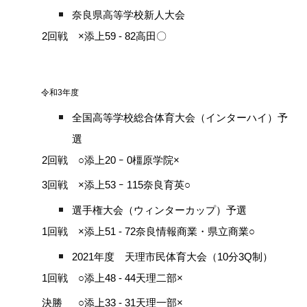
奈良県高等学校新人大会
2回戦 ×添上59 - 82高田〇
令和3年度
全国高等学校総合体育大会（インターハイ）予
選
2回戦 ○添上20 ｰ 0橿原学院×
3回戦 ×添上53 ｰ 115奈良育英○
選手権大会（ウィンターカップ）予選
1回戦 ×添上51 - 72奈良情報商業・県立商業○
2021年度 天理市民体育大会（10分3Q制）
1回戦 ○添上48 - 44天理二部×
決勝 ○添上33 - 31天理一部×