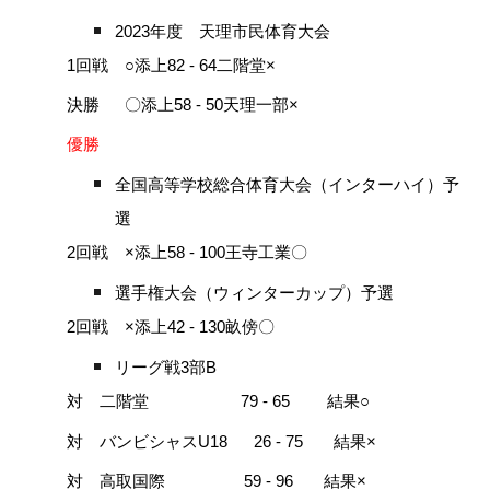
2023年度 天理市民体育大会
1回戦 ○添上82 - 64二階堂×
決勝 〇添上58 - 50天理一部×
優勝
全国高等学校総合体育大会（インターハイ）予
選
2回戦 ×添上58 - 100王寺工業〇
選手権大会（ウィンターカップ）予選
2回戦 ×添上42 - 130畝傍〇
リーグ戦3部B
対 二階堂 79 - 65 結果○
対 バンビシャスU18 26 - 75 結果×
対 高取国際 59 - 96 結果×