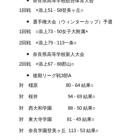
奈良県高等学校総合体育大会
1回戦 ×添上51 - 58登美ヶ丘○
選手権大会（ウィンターカップ）予選
1回戦 ○添上73 - 50女子大附属×
2回戦 ×添上79 - 113一条○
奈良県高等学校新人大会
2回戦 ×添上67 - 88郡山○
後期リーグ戦3部A
結果
対 橿原 80 - 64
○
結果
対 桜井 94 - 69
○
結果
対 西大和学園 88 - 50
○
結果
対 東大寺学園 81 - 49
○
結果
対 奈良学園登美ヶ丘 113 - 53
○