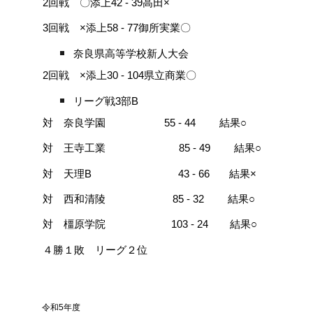
2回戦 〇添上42 - 39高田×
3回戦 ×添上58 - 77御所実業〇
奈良県高等学校新人大会
2回戦 ×添上30 - 104県立商業〇
リーグ戦3部B
対 奈良学園 55 - 44 結果○
結果○
対 王寺工業 85 - 49
対 天理B 43 - 66 結果×
対 西和清陵 85 - 32 結果○
対 橿原学院 103 - 24 結果○
４勝１敗 リーグ２位
令和5年度