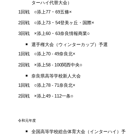
ターハイ代替大会）
1回戦 ○添上77 ｰ 69五條×
2回戦 ○添上73 ｰ 54登美ヶ丘・国際×
3回戦 ×添上60 ｰ 63奈良情報商業○
選手権大会（ウィンターカップ）予選
1回戦 ○添上70 - 49奈良北×
2回戦 ×添上58 - 100関西中央○
奈良県高等学校新人大会
1回戦 ○添上78 - 71奈良北×
2回戦 ×添上49 - 112一条○
令和元年度
全国高等学校総合体育大会（インターハイ）予